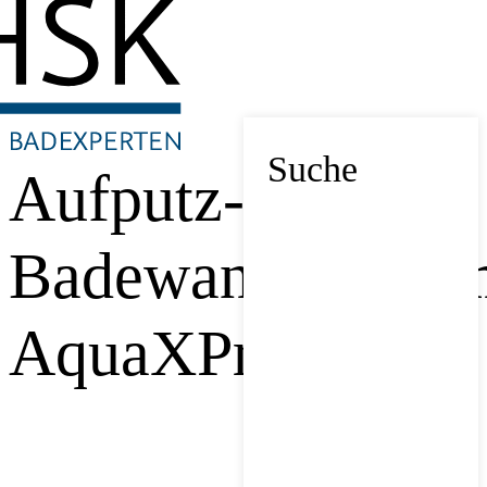
Suche
Aufputz-
Badewannentherm
AquaXPro