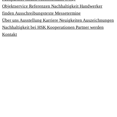
Objektservice
Referenzen
Nachhaltigkeit
Handwerker
finden
Ausschreibungstexte
Messetermine
Über uns
Ausstellung
Karriere
Neuigkeiten
Auszeichnungen
Nachhaltigkeit bei HSK
Kooperationen
Partner werden
Kontakt
Impressum
AGBs
Datenschutzbedingungen
Hinweisgeberschutzgesetz
Cookies anpassen
© 2026 HSK Duschkabinenbau KG
Cookie-Hinweis
Um unsere Webseiten für Sie optimal zu gestalten und fortlau