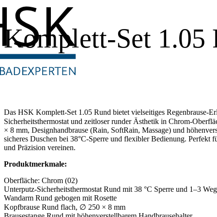
Komplett-Set 1.05
Das HSK Komplett-Set 1.05 Rund bietet vielseitiges Regenbrause-Erl
Sicherheitsthermostat und zeitloser runder Ästhetik in Chrom-Oberfl
× 8 mm, Designhandbrause (Rain, SoftRain, Massage) und höhenverste
sicheres Duschen bei 38°C-Sperre und flexibler Bedienung. Perfekt fü
und Präzision vereinen.
Produktmerkmale:
Oberfläche: Chrom (02)
Unterputz-Sicherheitsthermostat Rund mit 38 °C Sperre und 1–3 Weg
Wandarm Rund gebogen mit Rosette
Kopfbrause Rund flach, ∅ 250 × 8 mm
Brausestange Rund mit höhenverstellbarem Handbrausehalter