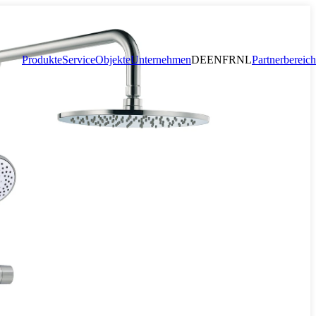
Produkte
Service
Objekte
Unternehmen
DE
EN
FR
NL
Partnerbereich