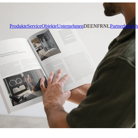
Produkte
Service
Objekte
Unternehmen
DE
EN
FR
NL
Partnerbereich