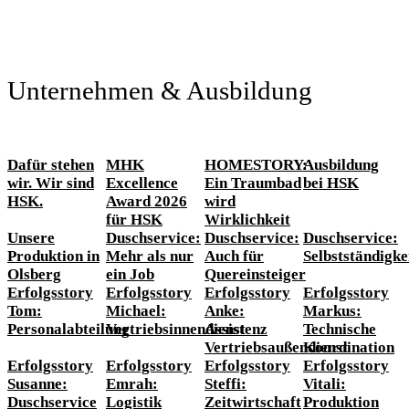
Unternehmen & Ausbildung
Dafür stehen
MHK
HOMESTORY:
Ausbildung
wir. Wir sind
Excellence
Ein Traumbad
bei HSK
HSK.
Award 2026
wird
für HSK
Wirklichkeit
Unsere
Duschservice:
Duschservice:
Duschservice:
Produktion in
Mehr als nur
Auch für
Selbstständigke
Olsberg
ein Job
Quereinsteiger
Erfolgsstory
Erfolgsstory
Erfolgsstory
Erfolgsstory
Tom:
Michael:
Anke:
Markus:
Personalabteilung
Vertriebsinnendienst
Assistenz
Technische
Vertriebsaußendienst
Koordination
Erfolgsstory
Erfolgsstory
Erfolgsstory
Erfolgsstory
Susanne:
Emrah:
Steffi:
Vitali:
Duschservice
Logistik
Zeitwirtschaft
Produktion