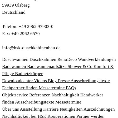
59939 Olsberg
Deutschland
Telefon: +49 2962 97903-0
Fax: +49 2962 6570
info@hsk-duschkabinenbau.de
Duschwannen
Duschkabinen
RenoDeco Wandverkleidungen
Badewannen
Badewannenaufsätze
Shower & Co
Komfort &
Pflege
Badheizkörper
Download­center
Videos
Blog
Presse
Ausschreibungstexte
Fachpartner finden
Messetermine
FAQs
Objektservice
Referenzen
Nachhaltigkeit
Handwerker
finden
Ausschreibungstexte
Messetermine
Über uns
Ausstellung
Karriere
Neuigkeiten
Auszeichnungen
Nachhaltigkeit bei HSK
Kooperationen
Partner werden