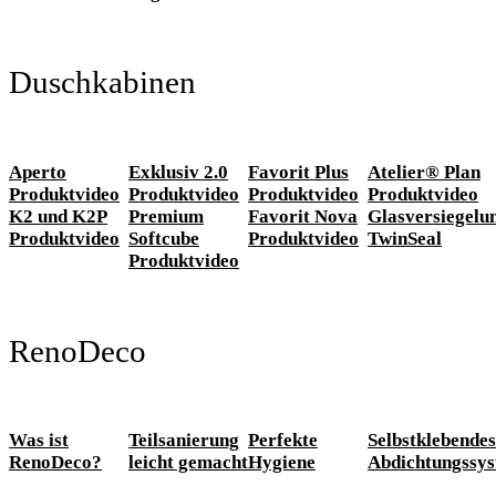
Duschkabinen
Aperto
Exklusiv 2.0
Favorit Plus
Atelier® Plan
Produktvideo
Produktvideo
Produktvideo
Produktvideo
K2 und K2P
Premium
Favorit Nova
Glasversiegelu
Produktvideo
Softcube
Produktvideo
TwinSeal
Produktvideo
RenoDeco
Was ist
Teilsanierung
Perfekte
Selbstklebendes
RenoDeco?
leicht gemacht
Hygiene
Abdichtungssy