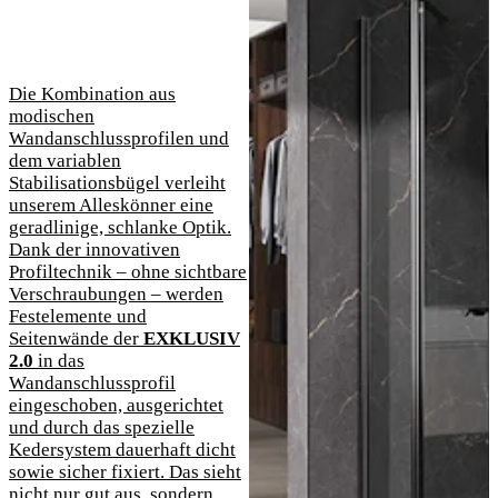
Die Kombination aus
modischen
Wandanschlussprofilen und
dem variablen
Stabilisationsbügel verleiht
unserem Alleskönner eine
geradlinige, schlanke Optik.
Dank der innovativen
Profiltechnik – ohne sichtbare
Verschraubungen – werden
Festelemente und
Seitenwände der
EXKLUSIV
2.0
in das
Wandanschlussprofil
eingeschoben, ausgerichtet
und durch das spezielle
Kedersystem dauerhaft dicht
sowie sicher fixiert. Das sieht
nicht nur gut aus, sondern