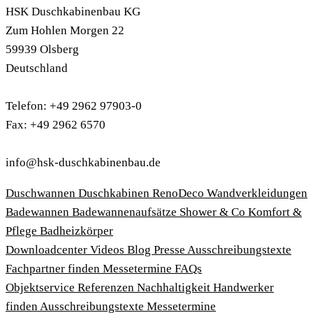
HSK Duschkabinenbau KG
Zum Hohlen Morgen 22
59939 Olsberg
Deutschland
Telefon: +49 2962 97903-0
Fax: +49 2962 6570
info@hsk-duschkabinenbau.de
Duschwannen
Duschkabinen
RenoDeco Wandverkleidungen
Badewannen
Badewannenaufsätze
Shower & Co
Komfort &
Pflege
Badheizkörper
Download­center
Videos
Blog
Presse
Ausschreibungstexte
Fachpartner finden
Messetermine
FAQs
Objektservice
Referenzen
Nachhaltigkeit
Handwerker
finden
Ausschreibungstexte
Messetermine