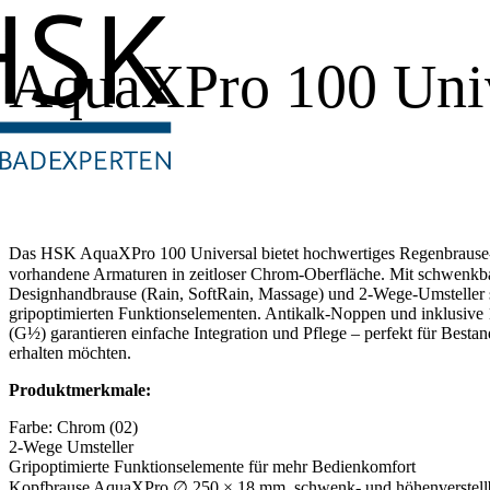
AquaXPro 100 Uni
Das HSK AquaXPro 100 Universal bietet hochwertiges Regenbrause-E
vorhandene Armaturen in zeitloser Chrom-Oberfläche. Mit schwenk
Designhandbrause (Rain, SoftRain, Massage) und 2-Wege-Umsteller so
gripoptimierten Funktionselementen. Antikalk-Noppen und inklusive
(G½) garantieren einfache Integration und Pflege – perfekt für Best
erhalten möchten.
Produktmerkmale:
Farbe: Chrom (02)
2-Wege Umsteller
Gripoptimierte Funktionselemente für mehr Bedienkomfort
Kopfbrause AquaXPro ∅ 250 × 18 mm, schwenk- und höhenverstell