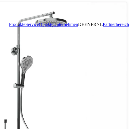
Produkte
Service
Objekte
Unternehmen
DE
EN
FR
NL
Partnerbereich