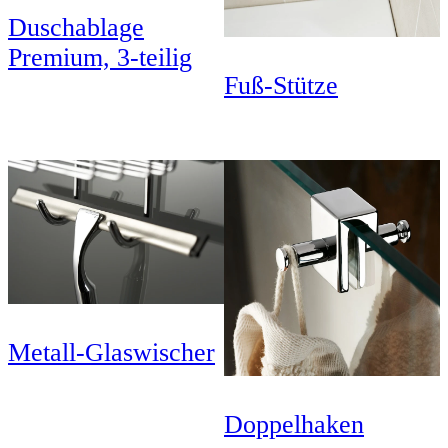
Duschablage
Premium, 3-teilig
Fuß-Stütze
Metall-Glaswischer
Doppelhaken