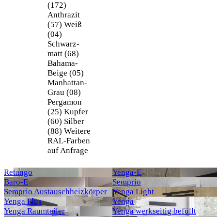
(172)
Anthrazit
(57)
Weiß
(04)
Schwarz-
matt (68)
Bahama-
Beige (05)
Manhattan-
Grau (08)
Pergamon
(25)
Kupfer
(60)
Silber
(88)
Weitere
RAL-Farben
auf Anfrage
Retango
Yenga-E
Baro-E
Semprio
Semprio Austauschheizkörper
Yenga Light
Yenga Plus
Yenga
Yenga Raumteiler
Yenga werkseitig befüllt