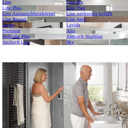
Line
Line Pro
Line Plus
Line Two
Line Austauschheizkörper
Line werkseitig befüllt
Line Round
Line Aero
Image
Lavida
Premium
Alto
Softcube Plus
Atelier® Highline
Atelier® Line
Sky
Neu
Neu