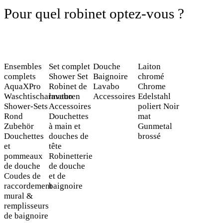
Pour quel robinet optez-vous ?
Ensembles
Set complet
Douche
Laiton
complets
Shower Set
Baignoire
chromé
AquaXPro
Robinet de
Lavabo
Chrome
Waschtischarmaturen
lavabo
Accessoires
Edelstahl
Shower-Sets
Accessoires
poliert
Noir
Rond
Douchettes
mat
Zubehör
à main et
Gunmetal
Douchettes
douches de
brossé
et
tête
pommeaux
Robinetterie
de douche
de douche
Coudes de
et de
raccordement
baignoire
mural &
remplisseurs
de baignoire