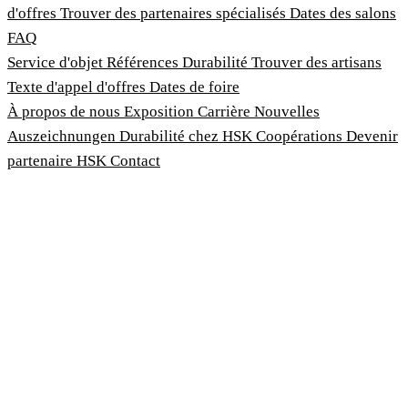
d'offres
Trouver des partenaires spécialisés
Dates des salons
FAQ
Service d'objet
Références
Durabilité
Trouver des artisans
Texte d'appel d'offres
Dates de foire
À propos de nous
Exposition
Carrière
Nouvelles
Auszeichnungen
Durabilité chez HSK
Coopérations
Devenir
partenaire HSK
Contact
Imprimer
Termes et conditions
Politique de confidentialité
Loi sur la protection des lanceurs d'alerte
Personnaliser les cookies
© 2026 HSK Duschkabinenbau KG
Cookie-Hinweis