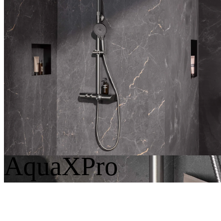
Softcube
Rond
Eckig
AquaXPro