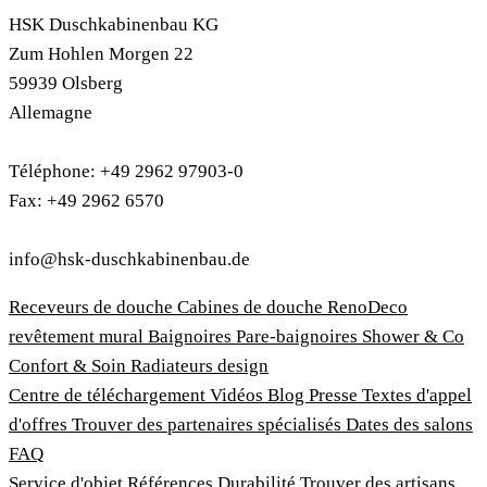
HSK Duschkabinenbau KG
Zum Hohlen Morgen 22
59939 Olsberg
Allemagne
Téléphone: +49 2962 97903-0
Fax: +49 2962 6570
info@hsk-duschkabinenbau.de
Receveurs de douche
Cabines de douche
RenoDeco
revêtement mural
Baignoires
Pare-baignoires
Shower & Co
Confort & Soin
Radiateurs design
Centre de téléchargement
Vidéos
Blog
Presse
Textes d'appel
d'offres
Trouver des partenaires spécialisés
Dates des salons
FAQ
Service d'objet
Références
Durabilité
Trouver des artisans